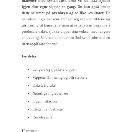
måneder med systematisk bruk vil du ikke kjenne
igjen dine egne vipper en gang. Du kan også bruke
dette serumet på øyenbryn og se like resultater.
De
naturlige ingrediensene trenger seg inn i folliklene og
gir næring til hårrøttene sånn at røttene kan begynne å
produsere vakre, tjukke vipper som vokser med lengere
enn vanlig. Serumet kommer i en 3ml svart tube med en
liten applikator børste.
Fordeler:
Lengere og tjukkere vipper
Vippene får næring og blir sterkere
Enkelt å bruke
Naturlige ingredienser
Ingen irritasjon
Elegant emballasje
Rimelig pris
Ulemper: